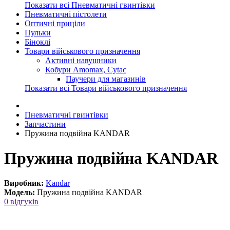
Показати всі Пневматичні гвинтівки
Пневматичні пістолети
Оптичні приціли
Пульки
Біноклі
Товари військового призначення
Активні навушники
Кобури Amomaх, Cytac
Паучери для магазинів
Показати всі Товари військового призначення
Пневматичні гвинтівки
Запчастини
Пружина подвійна KANDAR
Пружина подвійна KANDAR
Виробник:
Kandar
Модель:
Пружина подвійна KANDAR
0 відгуків