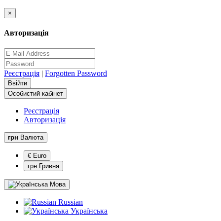
×
Авторизація
Реєстрація
|
Forgotten Password
Особистий кабінет
Реєстрація
Авторизація
грн
Валюта
€ Euro
грн Гривня
Мова
Russian
Українська