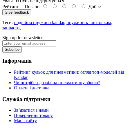
Увага:
HTML не підтримується!
Рейтинг
Погано
Добре
Give feedback
Теги:
подвійна пружина kandar
,
пружини к винтовкам
,
запчaсти
,
Sign up for newsletter
Subcribe
Інформація
Рейтинг кульок для пневматики: огляд топ-моделей від
Kandar
Чи потрібен дозвіл на пневматичну зброю?
Оплата і доставка
Служба підтримки
Зв’язатися з нами
Повернення товару
Мапа сайту