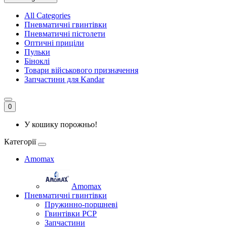
All Categories
Пневматичні гвинтівки
Пневматичні пістолети
Оптичні приціли
Пульки
Біноклі
Товари військового призначення
Запчастини для Kandar
0
У кошику порожньо!
Категорії
Amomax
Amomax
Пневматичні гвинтівки
Пружинно-поршневі
Гвинтівки PCP
Запчастини