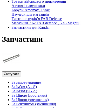
Товари військового призначення
Активні навушники
Кобури Amomaх, Cytac
Паучери для магазинів
Тактичне руків’я FAB Defense
Магазини 7.62 FAB defence , 5.45 Magpul
Запчастини для Kandar
Запчастини
Сортувати
За замовчуванням
За Ім’ям (A - Я)
За Ім’ям (Я - A)
За Ціною (зростання)
За Ціною (зменшення)
За Рейтингом (зменшення)