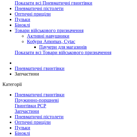
Показати всі Пневматичні гвинтівки
Пневматичні пістолети
Оптичні приціли
Пульки
Біноклі
Товари військового призначення
Активні навушники
Кобури Amomaх, Cytac
Паучери для магазинів
Показати всі Товари військового призначення
Пневматичні гвинтівки
Запчастини
Категорії
Пневматичні гвинтівки
Пружинно-поршневі
Гвинтівки PCP
Запчастини
Пневматичні пістолети
Оптичні приціли
Пульки
Біноклі