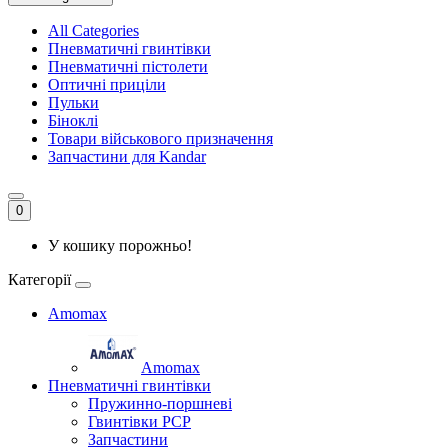
All Categories
Пневматичні гвинтівки
Пневматичні пістолети
Оптичні приціли
Пульки
Біноклі
Товари військового призначення
Запчастини для Kandar
0
У кошику порожньо!
Категорії
Amomax
Amomax
Пневматичні гвинтівки
Пружинно-поршневі
Гвинтівки PCP
Запчастини