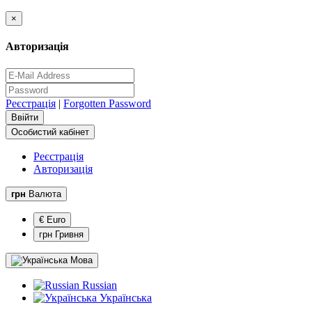
×
Авторизація
Реєстрація
|
Forgotten Password
Особистий кабінет
Реєстрація
Авторизація
грн
Валюта
€ Euro
грн Гривня
Мова
Russian
Українська