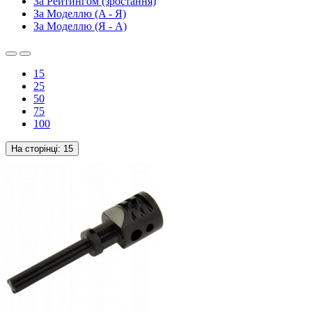
За Рейтингом (зростання)
За Моделлю (A - Я)
За Моделлю (Я - A)
15
25
50
75
100
На сторінці:
15